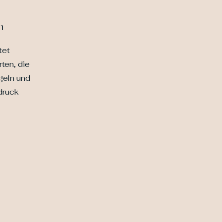
n
tet
rten, die
geln und
druck