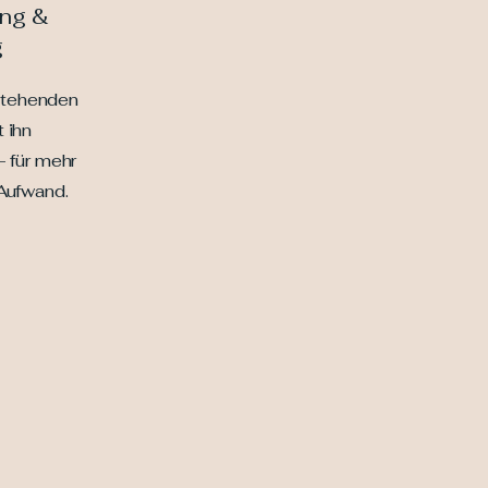
ing &
g
stehenden
 ihn
– für mehr
Aufwand.