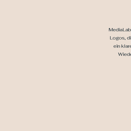
MediaLabo
Logos, d
ein klar
Wiede