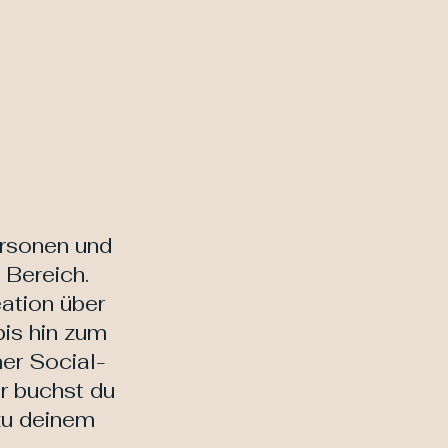
Angebot
Über mich
Ang
ersonen und
Bereich.
ation über
is hin zum
er Social-
r buchst du
 zu deinem