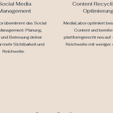
Social Media
Content Recycl
Management
Optimierun
r übernimmt das Social
MediaLabor optimiert be
Management: Planung,
Content und bereitet
 und Betreuung deiner
plattformgerecht neu auf 
r mehr Sichtbarkeit und
Reichweite mit weniger 
Reichweite.