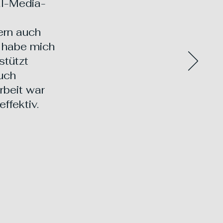
al-Media-
ern auch
h habe mich
stützt
auch
rbeit war
effektiv.